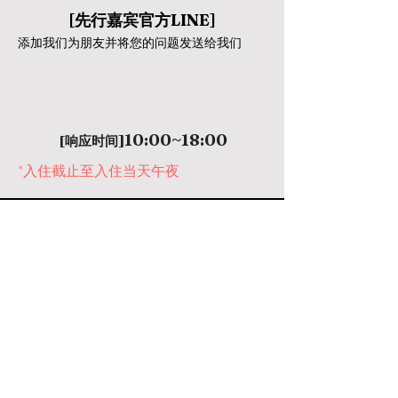
[先行嘉宾官方LINE]
添加我们为朋友并将您的问题发送给我们
10:00~18:00
]
​ [响应时间
*入住截止至入住当天午夜