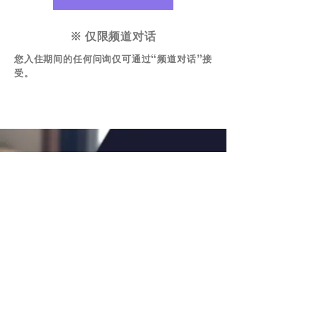
※ 仅限频道对话
您入住期间的任何问询仅可通过“频道对话”接
受。