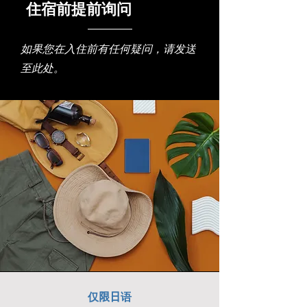
住宿前提前询问
如果您在入住前有任何疑问，请发送
至此处。
仅限日语