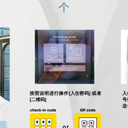
个
按照说明进行操作
[入住密码
] 或者
​
[
二维码]
号
这