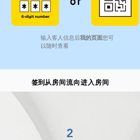
​输入客人信息后
我的页面
您可
以随时查看
​签到
从房间流向进入房间
2