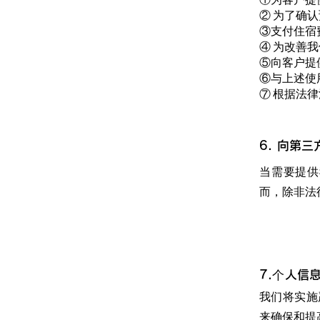
② 为了确
③支付住宿
④ 为改善
⑤向客户提
⑥与上述使
⑦ 根据法
6. 向第
当需要提供
而，除非法
7.个人信
我们将实施
来确保和提