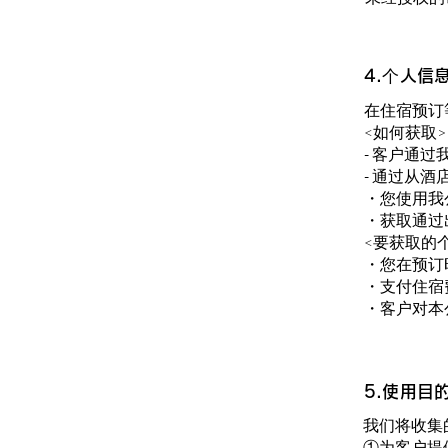
4.个人信
在住宿预订
<如何获取>
- 客户通
- 通过从
・您使用我
・获取通过
<要获取的
・您在预订
・支付住宿
・客户对本
5.
使用目
我们将收集
①为客户提