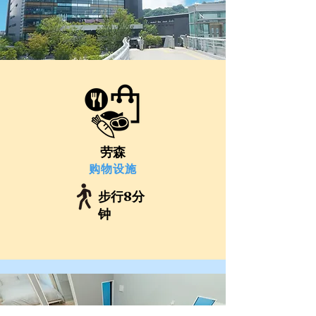
​劳森
购物设施
步行8分
钟
​返回首页