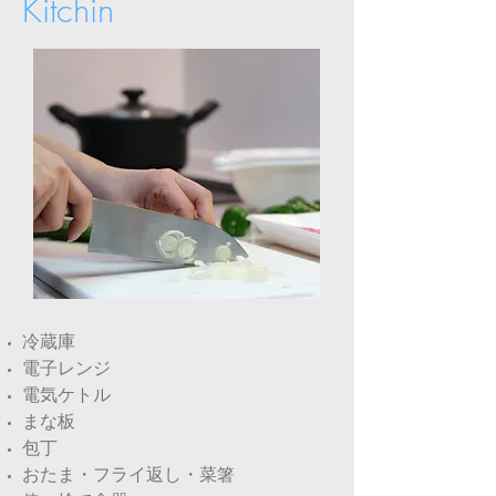
Kitchin
​冷蔵庫
電子レンジ
電気ケトル
まな板
包丁
おたま・フライ返し・菜箸