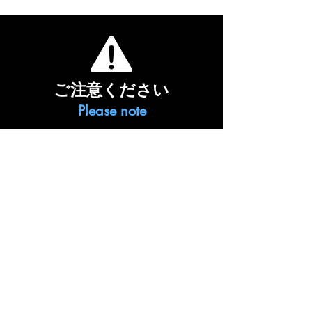
ご注意ください
Please note
アメニティは基本的に初日分のご準備と
なります。
連泊のゲストさまでバスタオル等の追加
をご希望の方は事前にご連絡ください。
​トップページへ戻る
TOP