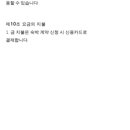
용할 수 있습니다.
제10조 요금의 지불
1.
금 지불은 숙박 계약 신청 시 신용카드로
결제합니다.
2. 당관 도착 후 발생한 각종 지불에 대해서
는, 모두 당사가 지정하는 방법으로의 캐쉬
리스 결제에 의한 지불로 합니다.
3. 당관이 숙박객에게 객실을 제공하여 사
용이 가능하게 된 후, 숙박객이 임의로 숙박
하지 않은 경우에도 숙박 요금은 부과됩니
다.
11조 이용 규칙의 준수
1.
숙박객은 다음과 같은 금지 및 주의사항