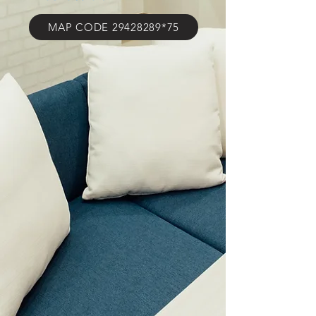
MAP CODE 29428289*75