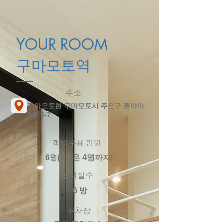
YOUR ROOM
구마모토역
​주소
​구마모토현 구마모토시 주오구 혼야마
3가 5-7
객실 수용 인원
6명(2층은 4명까지)
​총 객실수
​6 방
​주차장